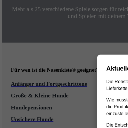
Mehr als 25 verschiedene Spiele sorgen für re
und Spielen mit deinem 
Aktuell
Für wen ist die Nasenkiste® geeignet?
Die Rohsto
Anfänger und Fortgeschrittene
Lieferkett
Große & Kleine Hunde
Wie musste
Hundepensionen
die Produk
einzustell
Unsichere Hunde
Die Entsche