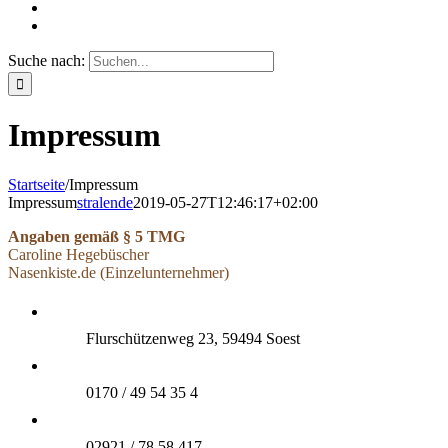
Suche nach:
Impressum
Startseite
/
Impressum
Impressum
stralende
2019-05-27T12:46:17+02:00
Angaben gemäß § 5 TMG
Caroline Hegebüscher
Nasenkiste.de (Einzelunternehmer)
Flurschützenweg 23, 59494 Soest
0170 / 49 54 35 4
02921 / 78 58 417